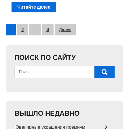
Читайте далее
Пагинация
1
2
…
4
Далее
записей
ПОИСК ПО САЙТУ
ВЫШЛО НЕДАВНО
Ювелирные украшения премиум