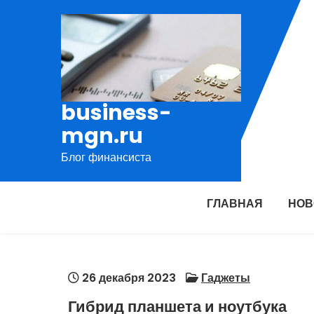
Перейти
к
содержимому
business-
mgn.ru
Блог финансиста
ГЛАВНАЯ
НОВ
26 декабря 2023
Гаджеты
Гибрид планшета и ноутбука