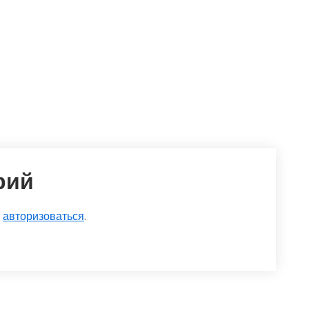
рий
о
авторизоваться
.