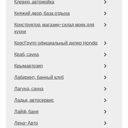
Клевер, автомойка
Княжий двор, база отдыха
Конструктор, магазин-склад моек для
кухни
КорсГрупп официальный дилер Honda
Краб, сауна
Крымавтозип
Лабиринт, банный клуб
Лагуна, сауна
Ладья, автосервис
Лайф, баня
Лена-Авто