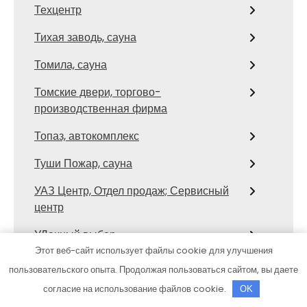
Техцентр
Тихая заводь, сауна
Томила, сауна
Томские двери, торгово-
производственная фирма
Топаз, автокомплекс
Туши Пожар, сауна
УАЗ Центр, Отдел продаж; Сервисный
центр
УДачный выбор
Этот веб-сайт использует файлы cookie для улучшения
Улыбка Радуги
пользовательского опыта. Продолжая пользоваться сайтом, вы даете
Усадьба банная, комплекс элитного
согласие на использование файлов cookie.
OK
отдыха