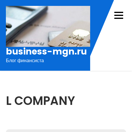
Перейти
к
содержимому
business-mgn.ru
Блог финансиста
L COMPANY