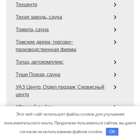
Техцентр
Тихая заводь, сауна
Томила, сауна
Томские двери, торгово-
производственная фирма
Топаз, автокомплекс
Туши Пожар, сауна
УАЗ Центр, Отдел продаж; Сервисный
центр
УДачный выбор
Этот веб-сайт использует файлы cookie для улучшения
Улыбка Радуги
пользовательского опыта. Продолжая пользоваться сайтом, вы даете
Усадьба банная, комплекс элитного
согласие на использование файлов cookie.
OK
отдыха