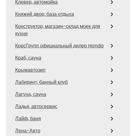
Клевер, автомойка
Княжий двор, база отдыха
Конструктор, магазин-склад моек для
кухни
КорсГрупп официальный дилер Honda
Краб, сауна
Крымавтозип
Лабиринт, банный клуб
Лагуна, сауна
Ладья, автосервис
Лайф, баня
Лена-Авто