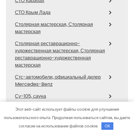
СТО Карабах
СТО Крым Лада
Столярная мастерская, Столярная
мастерская
Столярная реставрационно-
художественная мастерская, Столярная
реставрационно-художественная
мастерская
Стс-автомобили, официальный дилер
Mercedes-Benz
Су-105, сауна
Сфинкс, автомоечный комплекс
Этот веб-сайт использует файлы cookie для улучшения
пользовательского опыта. Продолжая пользоваться сайтом, вы даете
Талион, SPA-комплекс
согласие на использование файлов cookie.
OK
Тверь, отель