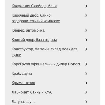
Калужская Слобода, баня
Кирочный двор, банно-
оздоровительный комплекс
Клевер, автомойка
Княжий двор, база отдыха
Конструктор, магазин-склад моек для
кухни
КорсГрупп официальный дилер Honda
Краб, сауна
Крымавтозип
Лабиринт, банный клуб
Лагуна, сауна