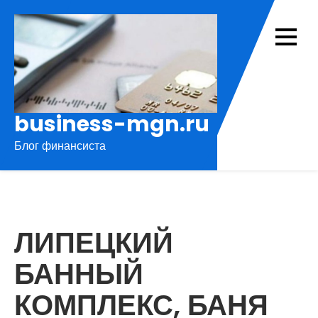
Перейти
к
содержимому
business-mgn.ru
Блог финансиста
ЛИПЕЦКИЙ
БАННЫЙ
КОМПЛЕКС, БАНЯ