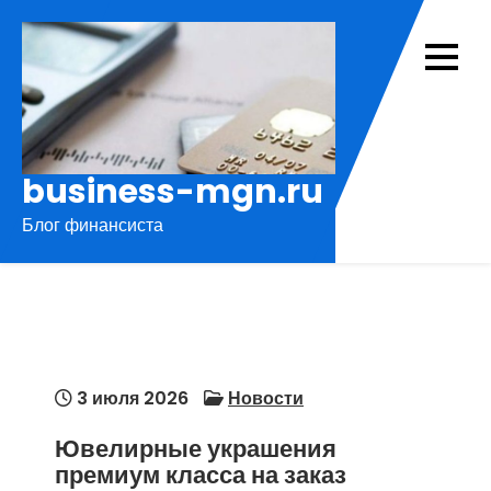
Перейти
к
содержимому
business-mgn.ru
Блог финансиста
3 июля 2026
Новости
Ювелирные украшения
премиум класса на заказ