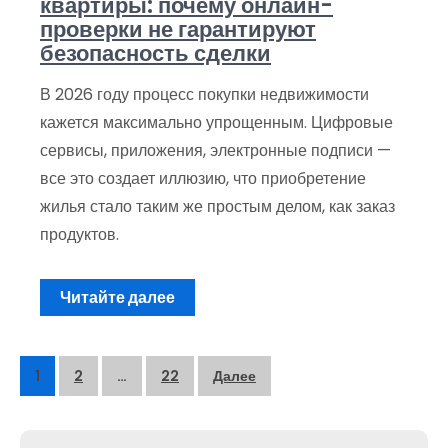
квартиры: почему онлайн-
проверки не гарантируют
безопасность сделки
В 2026 году процесс покупки недвижимости
кажется максимально упрощенным. Цифровые
сервисы, приложения, электронные подписи —
все это создает иллюзию, что приобретение
жилья стало таким же простым делом, как заказ
продуктов.
Читайте далее
Пагинация
1
2
…
22
Далее
записей