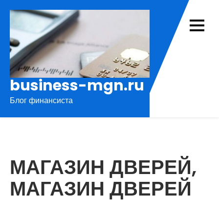
Перейти
к
содержимому
business-mgn.ru
Блог финансиста
МАГАЗИН ДВЕРЕЙ,
МАГАЗИН ДВЕРЕЙ