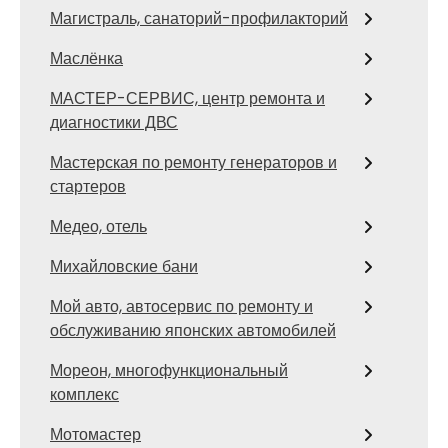
Магистраль, санаторий-профилакторий
Маслёнка
МАСТЕР-СЕРВИС, центр ремонта и
диагностики ДВС
Мастерская по ремонту генераторов и
стартеров
Медео, отель
Михайловские бани
Мой авто, автосервис по ремонту и
обслуживанию японских автомобилей
Мореон, многофункциональный
комплекс
Мотомастер