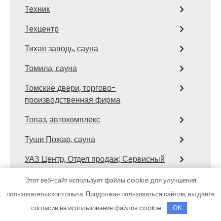
Техник
Техцентр
Тихая заводь, сауна
Томила, сауна
Томские двери, торгово-
производственная фирма
Топаз, автокомплекс
Туши Пожар, сауна
УАЗ Центр, Отдел продаж; Сервисный
центр
Этот веб-сайт использует файлы cookie для улучшения
УДачный выбор
пользовательского опыта. Продолжая пользоваться сайтом, вы даете
согласие на использование файлов cookie.
OK
Улыбка Радуги