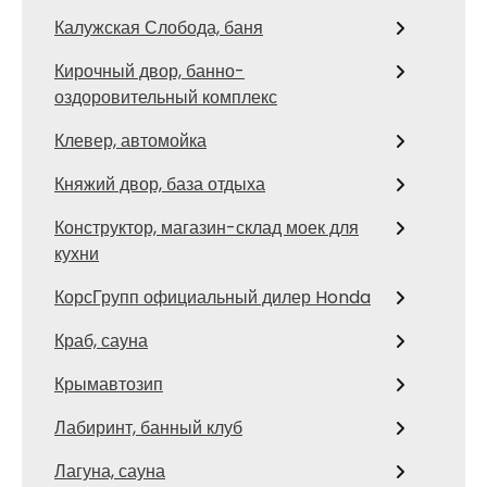
Калужская Слобода, баня
Кирочный двор, банно-
оздоровительный комплекс
Клевер, автомойка
Княжий двор, база отдыха
Конструктор, магазин-склад моек для
кухни
КорсГрупп официальный дилер Honda
Краб, сауна
Крымавтозип
Лабиринт, банный клуб
Лагуна, сауна