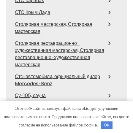
СТО Карабах
СТО Крым Лада
Столярная мастерская, Столярная
мастерская
Столярная реставрационно-
художественная мастерская, Столярная
реставрационно-художественная
мастерская
Стс-автомобили, официальный дилер
Mercedes-Benz
Су-105, сауна
Сфинкс, автомоечный комплекс
Этот веб-сайт использует файлы cookie для улучшения
пользовательского опыта. Продолжая пользоваться сайтом, вы даете
Талион, SPA-комплекс
согласие на использование файлов cookie.
OK
Тверь, отель