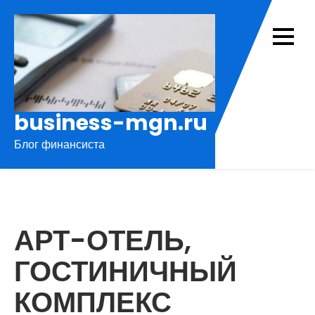
Перейти
к
содержимому
business-mgn.ru
Блог финансиста
АРТ-ОТЕЛЬ,
ГОСТИНИЧНЫЙ
КОМПЛЕКС