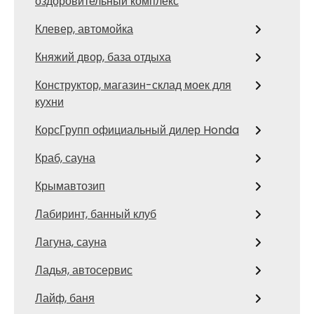
оздоровительный комплекс
Клевер, автомойка
Княжий двор, база отдыха
Конструктор, магазин-склад моек для
кухни
КорсГрупп официальный дилер Honda
Краб, сауна
Крымавтозип
Лабиринт, банный клуб
Лагуна, сауна
Ладья, автосервис
Лайф, баня