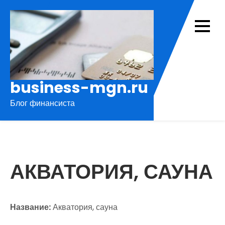
Перейти
к
содержимому
business-mgn.ru
Блог финансиста
АКВАТОРИЯ, САУНА
Название:
Акватория, сауна