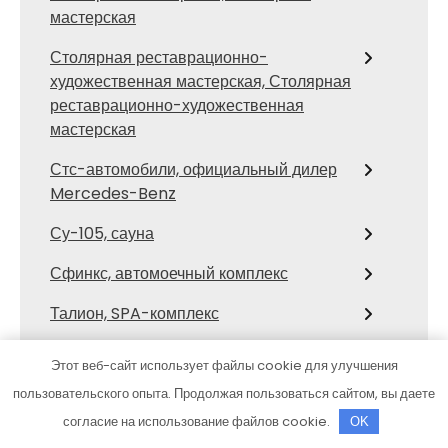
мастерская
Столярная реставрационно-
художественная мастерская, Столярная
реставрационно-художественная
мастерская
Стс-автомобили, официальный дилер
Mercedes-Benz
Су-105, сауна
Сфинкс, автомоечный комплекс
Талион, SPA-комплекс
Тверь, отель
Этот веб-сайт использует файлы cookie для улучшения
Твой, гостинично-развлекательный
пользовательского опыта. Продолжая пользоваться сайтом, вы даете
комплекс
согласие на использование файлов cookie.
OK