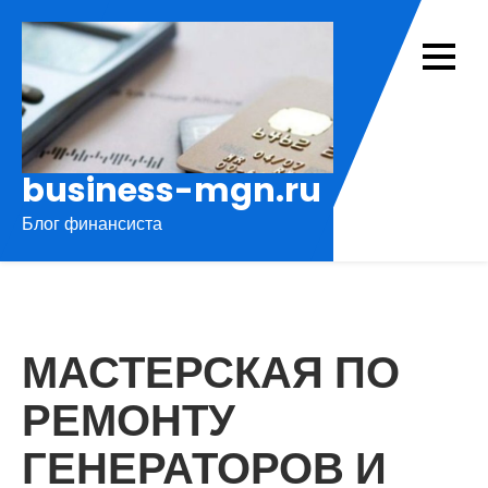
Перейти
к
содержимому
business-mgn.ru
Блог финансиста
МАСТЕРСКАЯ ПО
РЕМОНТУ
ГЕНЕРАТОРОВ И