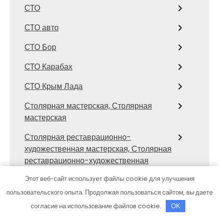
СТО
СТО авто
СТО Бор
СТО Карабах
СТО Крым Лада
Столярная мастерская, Столярная
мастерская
Столярная реставрационно-
художественная мастерская, Столярная
реставрационно-художественная
мастерская
Этот веб-сайт использует файлы cookie для улучшения
Стс-автомобили, официальный дилер
пользовательского опыта. Продолжая пользоваться сайтом, вы даете
Mercedes-Benz
согласие на использование файлов cookie.
OK