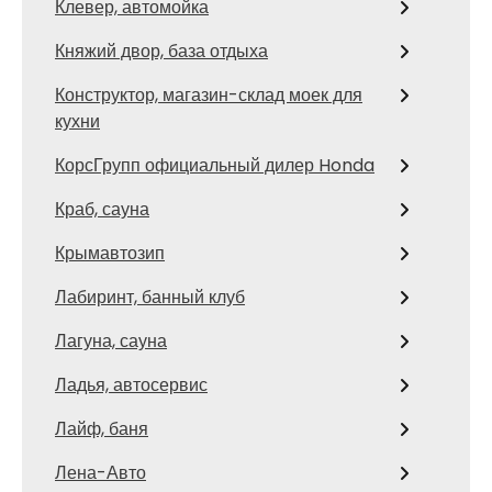
Клевер, автомойка
Княжий двор, база отдыха
Конструктор, магазин-склад моек для
кухни
КорсГрупп официальный дилер Honda
Краб, сауна
Крымавтозип
Лабиринт, банный клуб
Лагуна, сауна
Ладья, автосервис
Лайф, баня
Лена-Авто