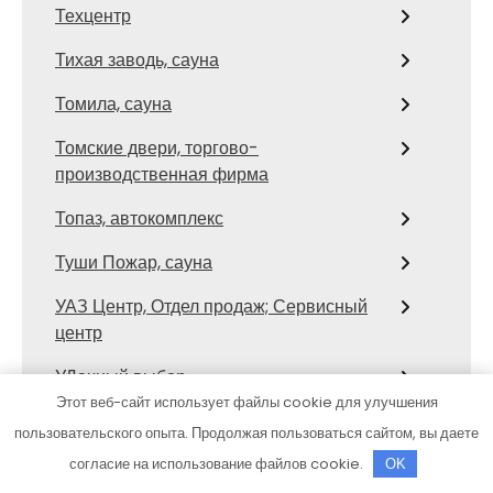
Техцентр
Тихая заводь, сауна
Томила, сауна
Томские двери, торгово-
производственная фирма
Топаз, автокомплекс
Туши Пожар, сауна
УАЗ Центр, Отдел продаж; Сервисный
центр
УДачный выбор
Этот веб-сайт использует файлы cookie для улучшения
Улыбка Радуги
пользовательского опыта. Продолжая пользоваться сайтом, вы даете
Усадьба банная, комплекс элитного
согласие на использование файлов cookie.
OK
отдыха