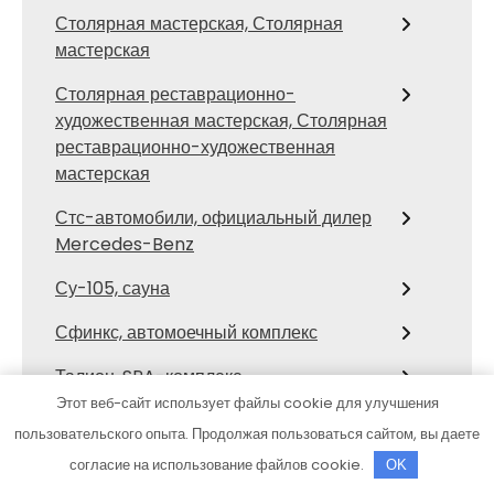
Столярная мастерская, Столярная
мастерская
Столярная реставрационно-
художественная мастерская, Столярная
реставрационно-художественная
мастерская
Стс-автомобили, официальный дилер
Mercedes-Benz
Су-105, сауна
Сфинкс, автомоечный комплекс
Талион, SPA-комплекс
Этот веб-сайт использует файлы cookie для улучшения
Тверь, отель
пользовательского опыта. Продолжая пользоваться сайтом, вы даете
Твой, гостинично-развлекательный
согласие на использование файлов cookie.
OK
комплекс