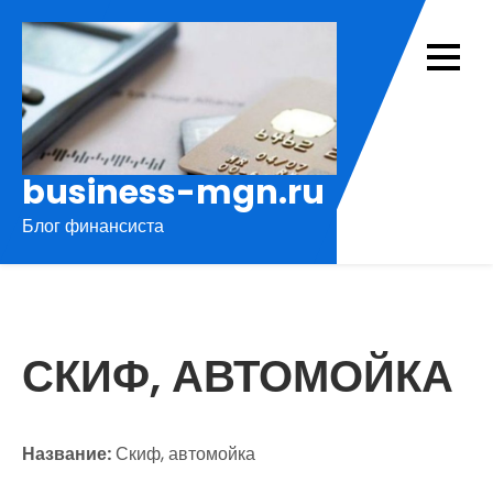
Перейти
к
содержимому
business-mgn.ru
Блог финансиста
СКИФ, АВТОМОЙКА
Название:
Скиф, автомойка