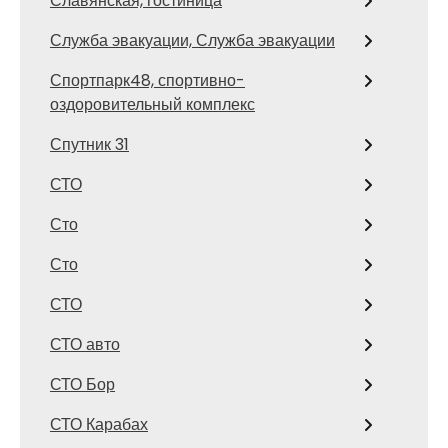
Славянская, гостиница
Служба эвакуации, Служба эвакуации
Спортпарк48, спортивно-
оздоровительный комплекс
Спутник 31
СТО
Сто
Сто
СТО
СТО авто
СТО Бор
СТО Карабах