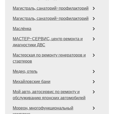
Магистраль, санаторий-профилакторий
Магистраль, санаторий-профилакторий
Маслёнка
МАСТЕР-СЕРВИС, центр ремонта и
диагностики ДВС
Мастерская по ремонту генераторов и
стартеров
Медео, отель
Михайловские бани
Мой авто, автосервис по ремонту и
обслуживанию японских автомобилей
Мореон, многофункциональный