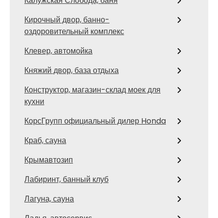
Калужская Слобода, баня
Кирочный двор, банно-
оздоровительный комплекс
Клевер, автомойка
Княжий двор, база отдыха
Конструктор, магазин-склад моек для
кухни
КорсГрупп официальный дилер Honda
Краб, сауна
Крымавтозип
Лабиринт, банный клуб
Лагуна, сауна