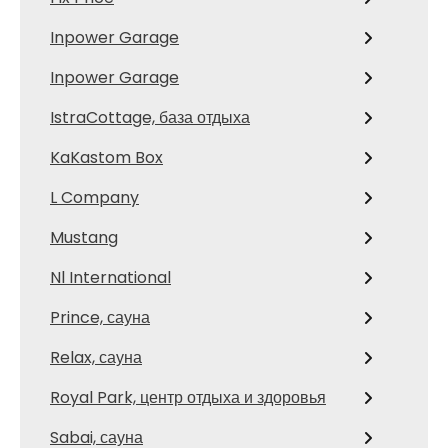
Inpower Garage
Inpower Garage
IstraCottage, база отдыха
KaKastom Box
L Company
Mustang
Nl International
Prince, сауна
Relax, сауна
Royal Park, центр отдыха и здоровья
Sabai, сауна