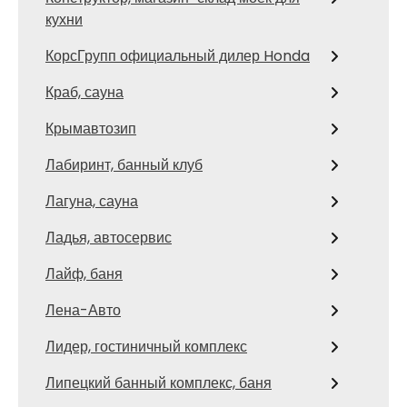
кухни
КорсГрупп официальный дилер Honda
Краб, сауна
Крымавтозип
Лабиринт, банный клуб
Лагуна, сауна
Ладья, автосервис
Лайф, баня
Лена-Авто
Лидер, гостиничный комплекс
Липецкий банный комплекс, баня