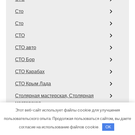
Сто
Сто
СТО
СТО авто
СТО Бор
СТО Карабах
СТО Крым Лада
Столярная мастерская, Столярная
мастерская
Этот веб-сайт использует файлы cookie для улучшения
Столярная реставрационно-
пользовательского опыта. Продолжая пользоваться сайтом, вы даете
художественная мастерская, Столярная
согласие на использование файлов cookie.
OK
реставрационно-художественная