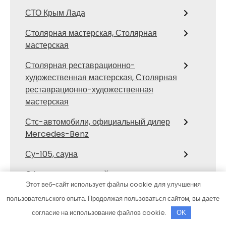
СТО Крым Лада
Столярная мастерская, Столярная
мастерская
Столярная реставрационно-
художественная мастерская, Столярная
реставрационно-художественная
мастерская
Стс-автомобили, официальный дилер
Mercedes-Benz
Су-105, сауна
Сфинкс, автомоечный комплекс
Этот веб-сайт использует файлы cookie для улучшения
Талион, SPA-комплекс
пользовательского опыта. Продолжая пользоваться сайтом, вы даете
согласие на использование файлов cookie.
Тверь, отель
OK