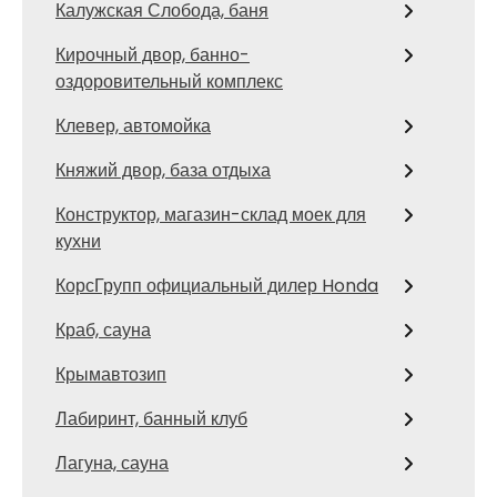
Калужская Слобода, баня
Кирочный двор, банно-
оздоровительный комплекс
Клевер, автомойка
Княжий двор, база отдыха
Конструктор, магазин-склад моек для
кухни
КорсГрупп официальный дилер Honda
Краб, сауна
Крымавтозип
Лабиринт, банный клуб
Лагуна, сауна