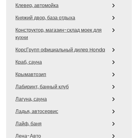
Клевер, автомойка
Княжий двор, база отдыха
Конструктор, магазин-склад моек для
кухни
КорсГрупп официальный дилер Honda
Краб, сауна
Крымавтозип
Лабиринт, банный клуб
Лагуна, сауна
Ладья, автосервис
Лайф, баня
Лена-Авто