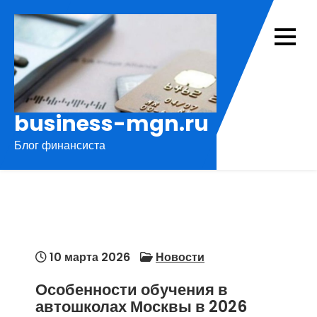
Перейти
к
содержимому
business-mgn.ru
Блог финансиста
10 марта 2026
Новости
Особенности обучения в
автошколах Москвы в 2026