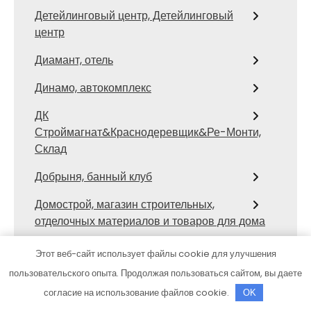
Детейлинговый центр, Детейлинговый
центр
Диамант, отель
Динамо, автокомплекс
ДК
Строймагнат&Краснодеревщик&Ре-Монти,
Склад
Добрыня, банный клуб
Домострой, магазин строительных,
отделочных материалов и товаров для дома
Доуль центр, развлекательный
Этот веб-сайт использует файлы cookie для улучшения
комплекс
пользовательского опыта. Продолжая пользоваться сайтом, вы даете
Драйв
согласие на использование файлов cookie.
OK